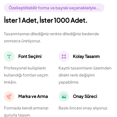
Özelleştirilebilir forma ve bayrak seçenekleriyle...
İster 1 Adet, İster 1000 Adet.
Tasarımlarınızı dilediğiniz renkte dilediğiniz bedende
sınırsızca üretiyoruz.
Font Seçimi
Kolay Tasarım
Profesyonel kulüplerin
Kayıtlı tasarımların üzerinden
kullandığı fontları seçim
direkt renk değişimi
imkânı.
yapabilme.
Marka ve Arma
Onay Süreci
Formada kendi armanızı
Baskı öncesi onay alıyoruz.
gururla taşıyın.